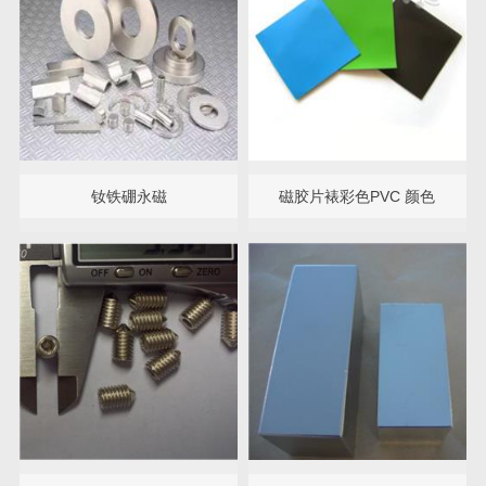
钕铁硼永磁
磁胶片裱彩色PVC 颜色