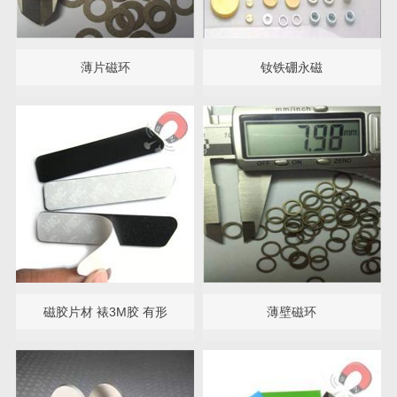
薄片磁环
钕铁硼永磁
磁胶片材 裱3M胶 有形
薄壁磁环