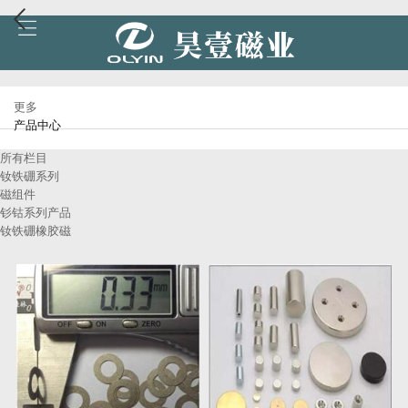
更多
产品中心
所有栏目
钕铁硼系列
磁组件
钐钴系列产品
钕铁硼橡胶磁