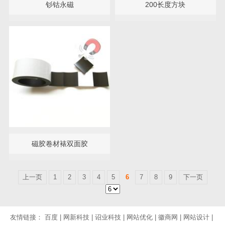
钐钴永磁
200长度方块
磁胶卷材裱双面胶
上一页
1
2
3
4
5
6
7
8
9
下一页
友情链接：
百度
|
网新科技
|
诏业科技
|
网站优化
|
徽商网
|
网站设计
|