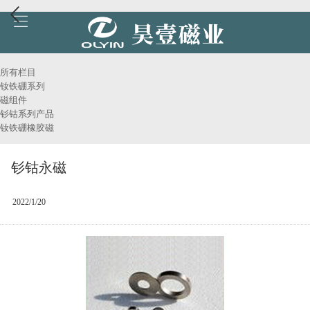
所有栏目
钕铁硼系列
磁组件
钐钴系列产品
钕铁硼橡胶磁
钐钴永磁
2022/1/20